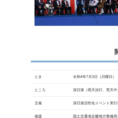
とき
令和4年7月3日（日曜日） 1
ところ
深日港（雨天決行、荒天中
主催
深日港活性化イベント実行
後援
国土交通省近畿地方整備局